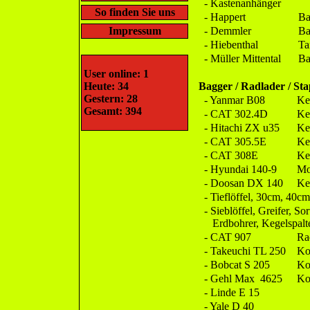
- Kastenanhänger
So finden Sie uns
- Happert
Ba
Impressum
- Demmler
Ba
- Hiebenthal
Ta
- Müller Mittental
Ba
User online: 1
Heute: 34
Bagger / Radlader / Sta
Gestern: 28
- Yanmar B08
Ke
Gesamt: 394
- CAT 302.4D
Ke
- Hitachi ZX u35
Ke
- CAT 305.5E
Ke
- CAT 308E
Ke
- Hyundai 140-9
Mo
- Doosan DX 140
Ke
- Tieflöffel, 30cm, 40
- Sieblöffel, Greifer, So
Erdbohrer, Kegelspalt
- CAT 907
Ra
- Takeuchi TL 250
Ko
- Bobcat S 205
Ko
- Gehl Max 4625
Ko
- Linde E 15
- Yale D 40