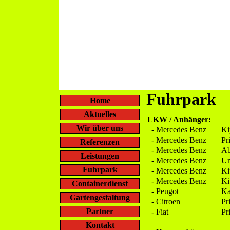
Fuhrpark
Home
Aktuelles
LKW / Anhänger:
Wir über uns
- Mercedes Benz
Ki
- Mercedes Benz
Pr
Referenzen
- Mercedes Benz
Ab
Leistungen
- Mercedes Benz
Un
Fuhrpark
- Mercedes Benz
Ki
- Mercedes Benz
Ki
Containerdienst
- Peugot
Ka
Gartengestaltung
- Citroen
Pr
Partner
- Fiat
Pr
Kontakt