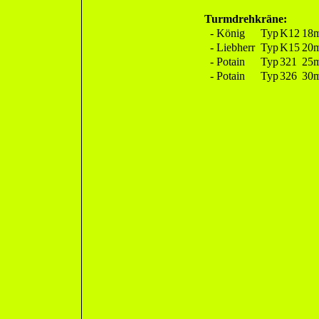
Turmdrehkräne:
- König
Typ
K12
18m
- Liebherr
Typ
K15
20m
- Potain
Typ
321
25m
- Potain
Typ
326
30m