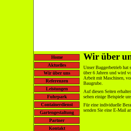
Wir über u
Home
Aktuelles
Unser Baggerbetrieb hat s
über 6 Jahren und wird vo
Wir über uns
Arbeit mit Maschinen, vo
Referenzen
Baugrube.
Leistungen
Auf diesen Seiten erhalte
Fuhrpark
sehen einige Beispiele uns
Containerdienst
Für eine individuelle Bera
senden Sie eine E-Mail an
Gartengestaltung
Partner
Kontakt